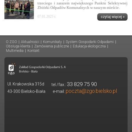
trzeciego i zarazem największego Punktu Selektywnej
Zbiórki Odpadów Komunalnych w naszym mieście.
07.01.2025 r.
czytaj więcej »
O ZGO
|
Aktualności
|
Komunikaty
|
System Gospodarki Odpadami
|
Obsługa klienta
|
Zamówienia publiczne
|
Edukacja ekologiczna
|
Multimedia
|
Kontakt
33 829 75 90
Ul. Krakowska 315d
tel./fax.:
poczta@zgo.bielsko.pl
43-300 Bielsko-Biała
e-mail: