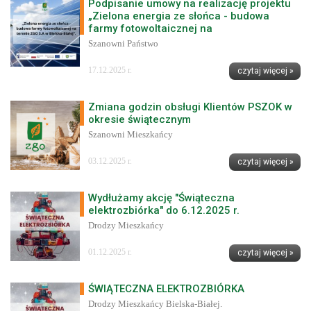
Podpisanie umowy na realizację projektu
„Zielona energia ze słońca - budowa
farmy fotowoltaicznej na
Szanowni Państwo
17.12.2025 r.
czytaj więcej »
Zmiana godzin obsługi Klientów PSZOK w
okresie świątecznym
Szanowni Mieszkańcy
03.12.2025 r.
czytaj więcej »
Wydłużamy akcję "Świąteczna
elektrozbiórka" do 6.12.2025 r.
Drodzy Mieszkańcy
01.12.2025 r.
czytaj więcej »
ŚWIĄTECZNA ELEKTROZBIÓRKA
Drodzy Mieszkańcy Bielska-Białej.