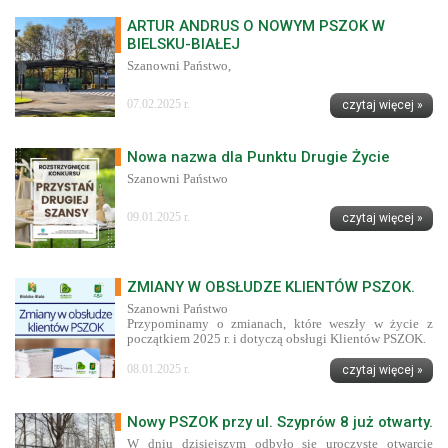
ARTUR ANDRUS O NOWYM PSZOK W
BIELSKU-BIAŁEJ
Szanowni Państwo,
07.02.2025 r.
czytaj więcej »
Nowa nazwa dla Punktu Drugie Życie
Szanowni Państwo
09.01.2025 r.
czytaj więcej »
ZMIANY W OBSŁUDZE KLIENTÓW PSZOK.
Szanowni Państwo
Przypominamy o zmianach, które weszły w życie z
początkiem 2025 r. i dotyczą obsługi Klientów PSZOK.
08.01.2025 r.
czytaj więcej »
Nowy PSZOK przy ul. Szyprów 8 już otwarty.
W dniu dzisiejszym odbyło się uroczyste otwarcie