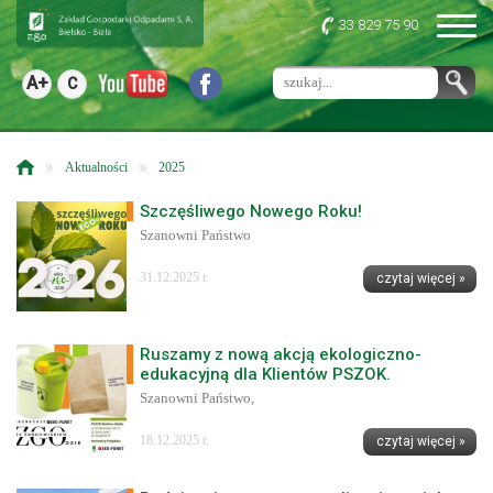
33 829 75 90
A+
C
»
»
Aktualności
2025
Szczęśliwego Nowego Roku!
Szanowni Państwo
31.12.2025 r.
czytaj więcej »
Ruszamy z nową akcją ekologiczno-
edukacyjną dla Klientów PSZOK.
Szanowni Państwo,
18.12.2025 r.
czytaj więcej »