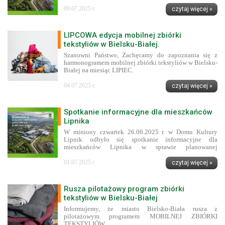
09.07.2025 r.
czytaj więcej »
LIPCOWA edycja mobilnej zbiórki
tekstyliów w Bielsku-Białej.
Szanowni Państwo, Zachęcamy do zapoznania się z
harmonogramem mobilnej zbiórki tekstyliów w Bielsku-
Białej na miesiąc LIPIEC.
04.07.2025 r.
czytaj więcej »
Spotkanie informacyjne dla mieszkańców
Lipnika
W miniony czwartek 26.06.2025 r. w Domu Kultury
Lipnik odbyło się spotkanie informacyjne dla
mieszkańców Lipnika w sprawie planowanej
modernizacji Zakładu Gospodarki Odpadami S.A
01.07.2025 r.
czytaj więcej »
Rusza pilotażowy program zbiórki
tekstyliów w Bielsku-Białej
Informujemy, że miasto Bielsko-Biała rusza z
pilotażowym programem MOBILNEJ ZBIÓRKI
TEKSTYLIÓW