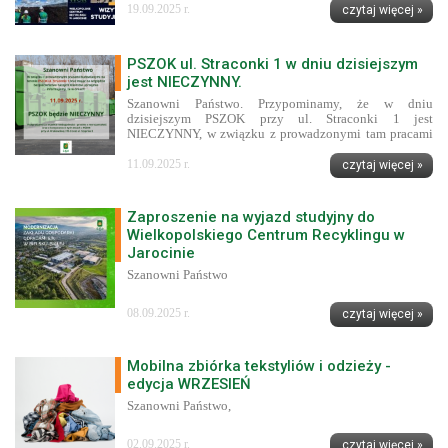
19.09.2025 r.
czytaj więcej »
PSZOK ul. Straconki 1 w dniu dzisiejszym
jest NIECZYNNY.
Szanowni Państwo. Przypominamy, że w dniu
dzisiejszym PSZOK przy ul. Straconki 1 jest
NIECZYNNY, w związku z prowadzonymi tam pracami
budowlanymi.
11.09.2025 r.
czytaj więcej »
Zaproszenie na wyjazd studyjny do
Wielkopolskiego Centrum Recyklingu w
Jarocinie
Szanowni Państwo
08.09.2025 r.
czytaj więcej »
Mobilna zbiórka tekstyliów i odzieży -
edycja WRZESIEŃ
Szanowni Państwo,
02.09.2025 r.
czytaj więcej »