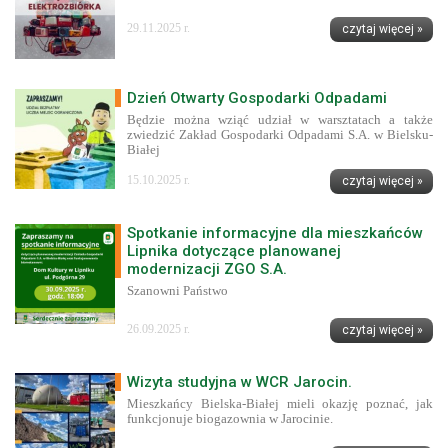
29.11.2025 r.
czytaj więcej »
Dzień Otwarty Gospodarki Odpadami
Będzie można wziąć udział w warsztatach a także
zwiedzić Zakład Gospodarki Odpadami S.A. w Bielsku-
Białej
15.10.2025 r.
czytaj więcej »
Spotkanie informacyjne dla mieszkańców
Lipnika dotyczące planowanej
modernizacji ZGO S.A.
Szanowni Państwo
26.09.2025 r.
czytaj więcej »
Wizyta studyjna w WCR Jarocin.
Mieszkańcy Bielska-Białej mieli okazję poznać, jak
funkcjonuje biogazownia w Jarocinie.