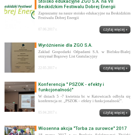
Stoisko edukacyjne ZGO S.A. na VII
Beskidzkim Festiwalu Dobrej Energii
Zapraszamy na nasze stoisko edukacyjne na Beskidzkim
Festiwalu Dobrej Energii
07.06.2017 r.
czytaj więcej »
Wyróżnienie dla ZGO S.A.
Zakład Gospodarki Odpadami S.A. w Bielsku-Białej
otrzymał Brązowy List Gratulacyjny
22.05.2017 r.
czytaj więcej »
Konferencja " PSZOK - efekty i
funkcjonalność"
W dniach 5 -7 kwietnia br. w Katowicach odbyła się
konferencja nt. „PSZOK – efekty i funkcjonalność”.
05.04.2017 r.
czytaj więcej »
Wiosenna akcja "Torba za surowce" 2017
18 marca 2017 r. w Punkcie Selektywnej Zbiórki