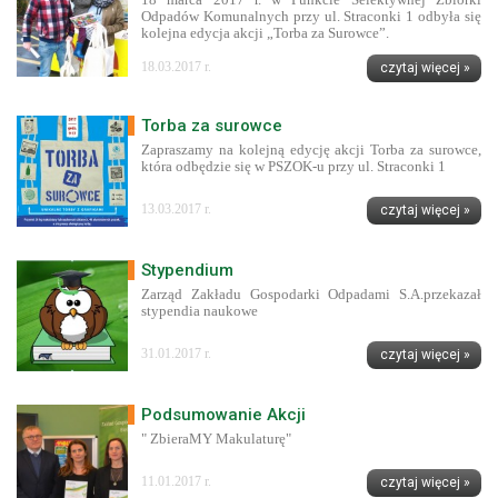
Odpadów Komunalnych przy ul. Straconki 1 odbyła się
kolejna edycja akcji „Torba za Surowce”.
18.03.2017 r.
czytaj więcej »
Torba za surowce
Zapraszamy na kolejną edycję akcji Torba za surowce,
która odbędzie się w PSZOK-u przy ul. Straconki 1
13.03.2017 r.
czytaj więcej »
Stypendium
Zarząd Zakładu Gospodarki Odpadami S.A.przekazał
stypendia naukowe
31.01.2017 r.
czytaj więcej »
Podsumowanie Akcji
" ZbieraMY Makulaturę"
11.01.2017 r.
czytaj więcej »