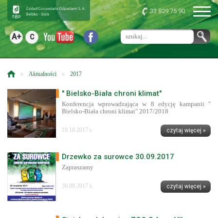
33 829 75 90
A+
C
»
»
Aktualności
2017
" Bielsko-Biała chroni klimat"
Konferencja wprowadzająca w 8 edycję kampanii "
Bielsko-Biała chroni klimat" 2017/2018
19.10.2017 r.
czytaj więcej »
Drzewko za surowce 30.09.2017
Zapraszamy
30.09.2017 r.
czytaj więcej »