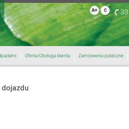
A+
C
33
dpadami
Oferta/Obsługa klienta
Zamówienia publiczne
 dojazdu