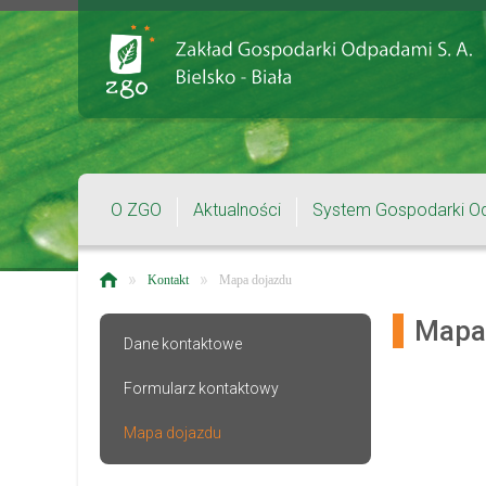
O ZGO
Aktualności
System Gospodarki O
»
»
Kontakt
Mapa dojazdu
Mapa
Dane kontaktowe
Formularz kontaktowy
Mapa dojazdu