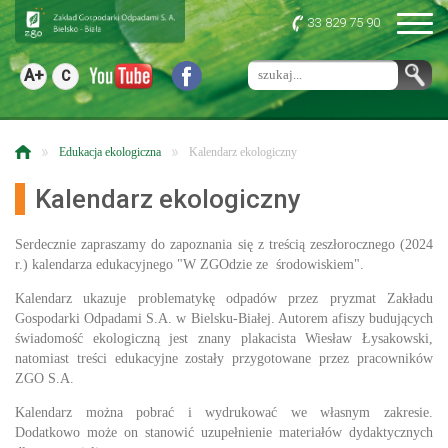
33 829 75 90
A+
C
»
»
Edukacja ekologiczna
Kalendarz ekologiczny
Kalendarz ekologiczny
Serdecznie zapraszamy do zapoznania się z treścią zeszłorocznego (2024
r.) kalendarza edukacyjnego "W ZGOdzie ze środowiskiem".
Kalendarz ukazuje problematykę odpadów przez pryzmat Zakładu
Gospodarki Odpadami S.A. w Bielsku-Białej. Autorem afiszy budujących
świadomość ekologiczną jest znany plakacista Wiesław Łysakowski,
natomiast treści edukacyjne zostały przygotowane przez pracowników
ZGO S.A.
Kalendarz można pobrać i wydrukować we własnym zakresie.
Dodatkowo może on stanowić uzupełnienie materiałów dydaktycznych