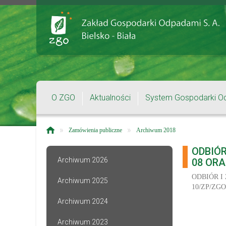
O ZGO
Aktualności
System Gospodarki O
»
»
Zamówienia publiczne
Archiwum 2018
ODBIÓ
Archiwum 2026
08 ORA
ODBIÓR I
Archiwum 2025
10/ZP/ZGO
Archiwum 2024
Archiwum 2023