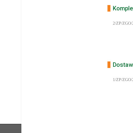
Komplek
2/ZP/ZGO/
Dostaw
1/ZP/ZGO/