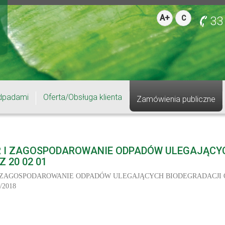
A+
C
33
dpadami
Oferta/Obsługa klienta
Zamówienia publiczne
R I ZAGOSPODAROWANIE ODPADÓW ULEGAJĄCYCH
Z 20 02 01
 ZAGOSPODAROWANIE ODPADÓW ULEGAJĄCYCH BIODEGRADACJI O KO
/2018