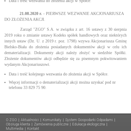
Data i treść wezwania do złożenia akcji w Spółce:
21.08.2020 r.
- PIERWSZE WEZWANIE AKCJONARIUSZA
DO ZŁOŻENIA AKCJI.
Zarząd "ZGO" S.A. w związku z art. 16 ustawy z 30 sierpnia
2019 roku o zmianie ustawy Kodeks spółek handlowych oraz niektórych
innych ustaw (Dz. U. z 2019 r. poz. 1798) wzywa Akcjonariusza Gminę
Bielsko-Biała do złożenia posiadanych dokumentów akcji w celu ich
dematerializacji. Dokumenty akcji należy złożyć w siedzibie Spółki.
Złożenie dokumentów akcji odbędzie się za pisemnym pokwitowaniem
wydanym Akcjonariuszowi.
Data i treść kolejnego wezwania do złożenia akcji w Spółce.
Więcej informacji o dematerializacji akcji można uzyskać pod nr
telefonu 33 829 75 90.
O ZGO
|
Aktualności
|
Komunikaty
|
System Gospodarki Odpadami
|
Obsługa klienta
|
Zamówienia publiczne
|
Edukacja ekologiczna
|
Multimedia
|
Kontakt