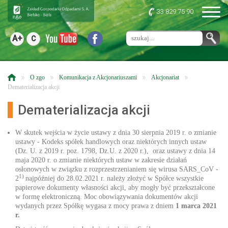
33 829 75 90
A+
C
»
»
»
»
O zgo
Komunikacja z Akcjonariuszami
Akcjonariat
Dematerializacja akcji
Dematerializacja akcji
W skutek wejścia w życie ustawy z dnia 30 sierpnia 2019 r. o zmianie
ustawy - Kodeks spółek handlowych oraz niektórych innych ustaw
(Dz. U. z 2019 r. poz. 1798, Dz.U. z 2020 r.), oraz ustawy z dnia 14
maja 2020 r. o zmianie niektórych ustaw w zakresie działań
osłonowych w związku z rozprzestrzenianiem się wirusa SARS_CoV -
1)
2
najpóźniej do 28.02.2021 r. należy złożyć w Spółce wszystkie
papierowe dokumenty własności akcji, aby mogły być przekształcone
w formę elektroniczną. Moc obowiązywania dokumentów akcji
wydanych przez Spółkę wygasa z mocy prawa z dniem
1 marca 2021
r.