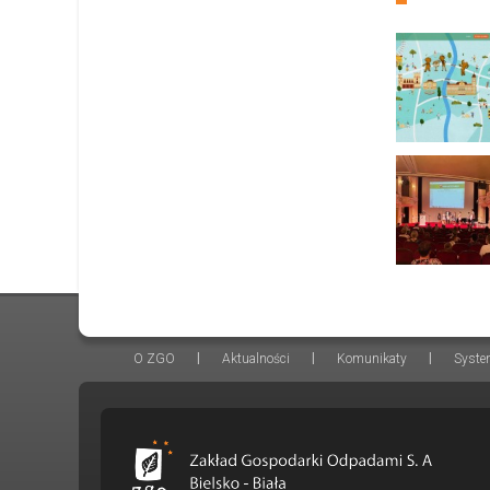
|
|
|
O ZGO
Aktualności
Komunikaty
Syste