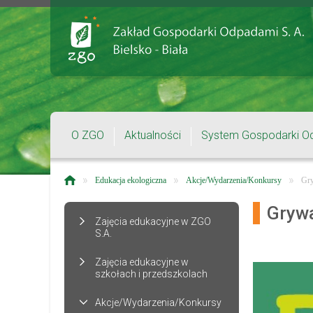
O ZGO
Aktualności
System Gospodarki O
»
»
»
Edukacja ekologiczna
Akcje/Wydarzenia/Konkursy
Gry
Grywa
Zajęcia edukacyjne w ZGO
S.A.
Zajęcia edukacyjne w
szkołach i przedszkolach
Akcje/Wydarzenia/Konkursy