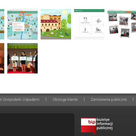
|
|
|
m Gospodarki Odpadami
Obsługa klienta
Zamówienia publiczne