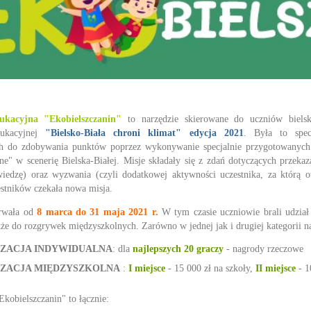
ukacyjna "Ekobielszczanin"
to narzędzie skierowane do uczniów biels
dukacyjnej
"Bielsko-Biała chroni klimat" edycja 2021
. Była to spec
 do zdobywania punktów poprzez wykonywanie specjalnie przygotowanych m
 w scenerię Bielska-Białej. Misje składały się z zdań dotyczących przekaza
wiedzę) oraz wyzwania (czyli dodatkowej aktywności uczestnika, za którą 
estników czekała nowa misja.
trwała od
8 marca do 31 maja 2021 r.
W tym czasie uczniowie brali udział
akże do rozgrywek międzyszkolnych. Zarówno w jednej jak i drugiej kategorii 
ZACJA INDYWIDUALNA
: dla
najlepszych 20 graczy
- nagrody rzeczowe
ZACJA MIĘDZYSZKOLNA
:
I miejsce
- 15 000 zł na szkoły,
II miejsce
- 1
Ekobielszczanin" to łącznie: