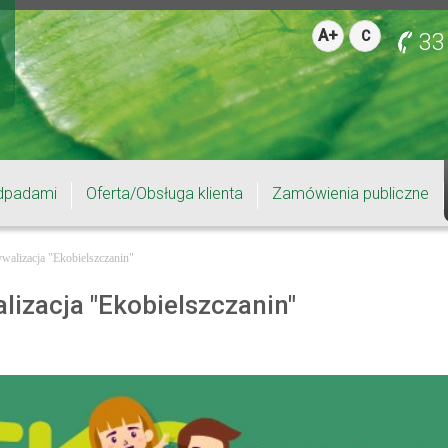
A+
C
33
dpadami
Oferta/Obsługa klienta
Zamówienia publiczne
walizacja "Ekobielszczanin"
lizacja "Ekobielszczanin"