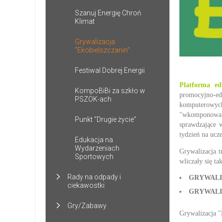
Szanuj Energię Chroń
Klimat
Grywalizacja
"Ekobielszczanin"
Festiwal Dobrej Energii
Platforma ed
KompoBiBi za szkło w
promocyjno-e
PSZOK-ach
komputerowych
"wkomponowane"
Punkt "Drugie życie"
sprawdzające 
tydzień na ucz
Edukacja na
Wydarzeniach
Grywalizacja 
Sportowych
wliczały się t
Rady na odpady i
GRYWALI
ciekawostki
GRYWALI
Gry/Zabawy
Grywalizacja "