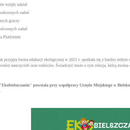
óre wzięły udział
ończonych zadań
nych graczy
ończonych zadań
a Platformie
ak przyjęta forma edukacji ekoligicznej w 2021 r. spotkała się z bardzo miły
ównież nauczycieli oraz rodziców. Świadczyć może o tym relacja, którą można
"Ekobielszczanin" powstała przy współpracy Urzędu Miejskiego w Biels
.