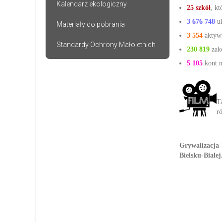
Kalendarz ekologiczny
25 szkół
, kt
3 676 748
uk
Materiały do pobrania
3 554
aktyw
Standardy Ochrony Małoletnich
230 819
zak
5 105
kont n
T
r
Grywalizacja 
Bielsku-Białej