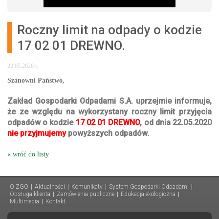
Roczny limit na odpady o kodzie
17 02 01 DREWNO.
22.05.2020 r.
Szanowni Państwo,
Zakład Gospodarki Odpadami S.A. uprzejmie informuje,
że ze względu na wykorzystany roczny limit przyjęcia
odpadów o kodzie
17 02 01 DREWNO
, od dnia 22.05.2020
nie przyjmujemy
powyższych odpadów.
« wróć do listy
O ZGO
|
Aktualności
|
Komunikaty
|
System Gospodarki Odpadami
|
Obsługa klienta
|
Zamówienia publiczne
|
Edukacja ekologiczna
|
Multimedia
|
Kontakt