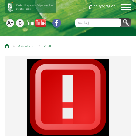
33 829 75 90
A+
C
»
»
Aktualności
2020