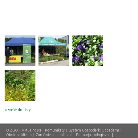
« wróć do listy
O ZGO
|
Aktualności
|
Komunikaty
|
System Gospodarki Odpadami
|
Obsługa klienta
|
Zamówienia publiczne
|
Edukacja ekologiczna
|