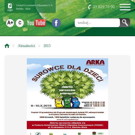
33 829 75 90
A+
C
»
»
Aktualności
2015