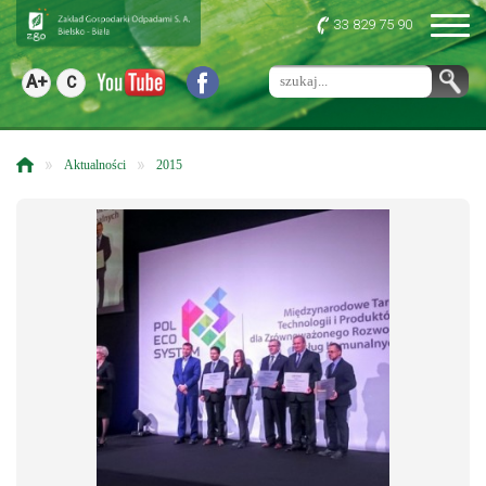
33 829 75 90
A+
C
»
»
Aktualności
2015