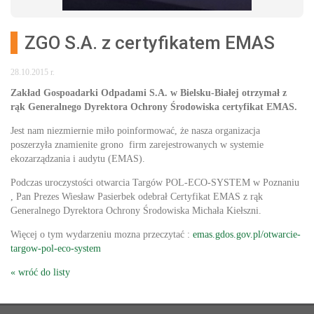
ZGO S.A. z certyfikatem EMAS
28.10.2015 r.
Zakład Gospoadarki Odpadami S.A. w Bielsku-Białej otrzymał z
rąk Generalnego Dyrektora Ochrony Środowiska certyfikat EMAS.
Jest nam niezmiernie miło poinformować, że nasza organizacja
poszerzyła znamienite grono firm zarejestrowanych w systemie
ekozarządzania i audytu (EMAS).
Podczas uroczystości otwarcia Targów POL-ECO-SYSTEM w Poznaniu
, Pan Prezes Wiesław Pasierbek odebrał Certyfikat EMAS z rąk
Generalnego Dyrektora Ochrony Środowiska Michała Kiełszni.
Więcej o tym wydarzeniu mozna przeczytać :
emas.gdos.gov.pl/otwarcie-
targow-pol-eco-system
« wróć do listy