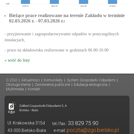
Bieżące prace realizowane na terenie Zakładu w terminie
02.03.2026 r. - 07.03.2026 r.:
- przyjmowanie i zagospodarowywanie odpadów w poszczególnych
instalacjach,
- prace na składowisku realizowane w godzinach 06.00-10.00
« wróć do listy
O ZGO
|
Aktualności
|
Komunikaty
|
System Gospodarki Odpadami
|
Obsługa klienta
|
Zamówienia publiczne
|
Edukacja ekologiczna
|
Multimedia
|
Kontakt
33 829 75 90
Ul. Krakowska 315d
tel./fax.:
poczta@zgo.bielsko.pl
43-300 Bielsko-Biała
e-mail: