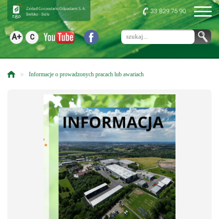
33 829 75 90
A+
C
»
Informacje o prowadzonych pracach lub awariach