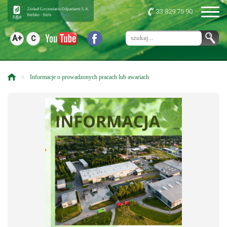
33 829 75 90
A+
C
»
Informacje o prowadzonych pracach lub awariach