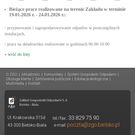
Bieżące prace realizowane na terenie Zakładu w terminie
19.01.2026 r. - 24.01.2026 r.:
- przyjmowanie i zagospodarowywanie odpadów w poszczególnych
instalacjach,
- prace na składowisku realizowane w godzinach 06.00-10.00
« wróć do listy
O ZGO
|
Aktualności
|
Komunikaty
|
System Gospodarki Odpadami
|
Obsługa klienta
|
Zamówienia publiczne
|
Edukacja ekologiczna
|
Multimedia
|
Kontakt
33 829 75 90
Ul. Krakowska 315d
tel./fax.:
poczta@zgo.bielsko.pl
43-300 Bielsko-Biała
e-mail: