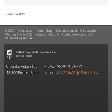
« wróć do listy
O ZGO
|
Aktualności
|
Komunikaty
|
System Gospodarki Odpadami
|
Obsługa klienta
|
Zamówienia publiczne
|
Edukacja ekologiczna
|
Multimedia
|
Kontakt
33 829 75 90
Ul. Krakowska 315d
tel./fax.:
poczta@zgo.bielsko.pl
43-300 Bielsko-Biała
e-mail: