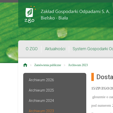
O ZGO
Aktualności
System Gospodarki O
»
»
Zamówienia publiczne
Archiwum 2023
Dosta
Archiwum 2026
15/ZP/ZGO/2
Archiwum 2025
głoszenie o z
Archiwum 2024
pod numerem 
Archiwum 2023