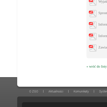
Wyjaś
Spros
Infor
Inform
Zawia
« wróć do listy
|
|
|
O ZGO
Aktualności
Komunikaty
Syste