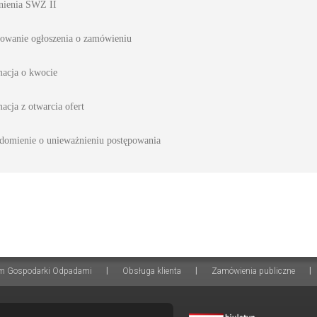
nienia SWZ II
towanie ogłoszenia o zamówieniu
macja o kwocie
acja z otwarcia ofert
domienie o unieważnieniu postępowania
|
|
|
m Gospodarki Odpadami
Obsługa klienta
Zamówienia publiczne