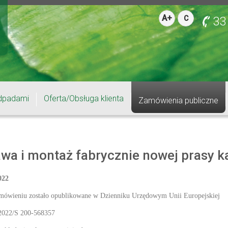
A+
C
33
dpadami
Oferta/Obsługa klienta
Zamówienia publiczne
wa i montaż fabrycznie nowej prasy k
022
amówieniu zostało opublikowane w Dzienniku Urzędowym Unii Europejskiej
2022/S 200-568357