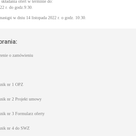
składania ofert w terminie do:
22 r. do godz.9:30.
nastąpi w dniu 14 listopada 2022 r. o godz. 10:30.
brania:
zenie o zamówieniu
znik nr 1 OPZ
znik nr 2 Projekt umowy
nik nr 3 Formularz oferty
znik nr 4 do SWZ