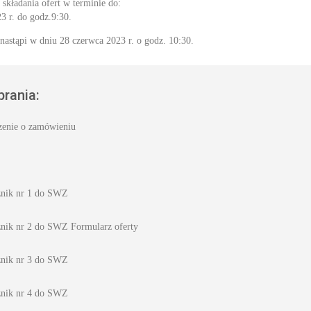
składania ofert w terminie do:
3 r. do godz.9:30.
 nastąpi w dniu 28 czerwca 2023 r. o godz. 10:30.
brania:
zenie o zamówieniu
znik nr 1 do SWZ
znik nr 2 do SWZ Formularz oferty
znik nr 3 do SWZ
znik nr 4 do SWZ