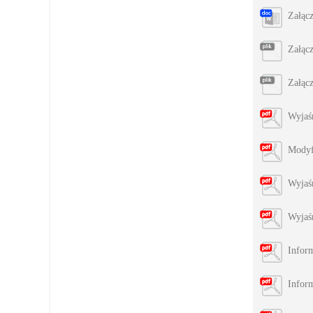
Załąc
Załąc
Załąc
Wyjaś
Modyf
Wyjaś
Wyjaś
Infor
Inform