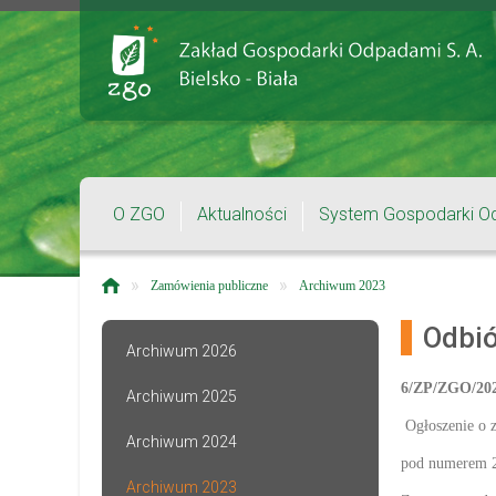
O ZGO
Aktualności
System Gospodarki O
»
»
Zamówienia publiczne
Archiwum 2023
Odbió
Archiwum 2026
6/ZP/ZGO/20
Archiwum 2025
Ogłoszenie o 
Archiwum 2024
pod numerem 
Archiwum 2023