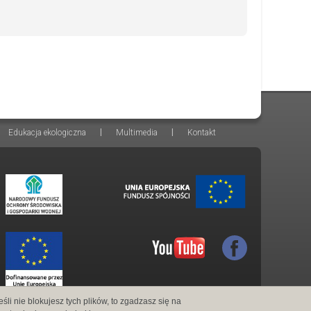
|
|
Edukacja ekologiczna
Multimedia
Kontakt
śli nie blokujesz tych plików, to zgadzasz się na
Projekt graficzny i wdrożenie: SOVA Agency