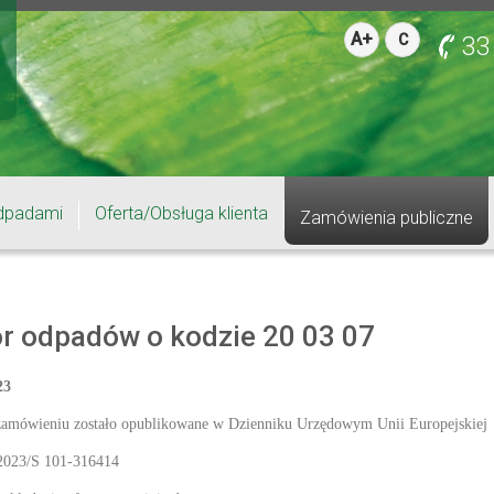
A+
C
33
dpadami
Oferta/Obsługa klienta
Zamówienia publiczne
r odpadów o kodzie 20 03 07
23
zamówieniu zostało opublikowane w Dzienniku Urzędowym Unii Europejskiej
2023/S 101-316414