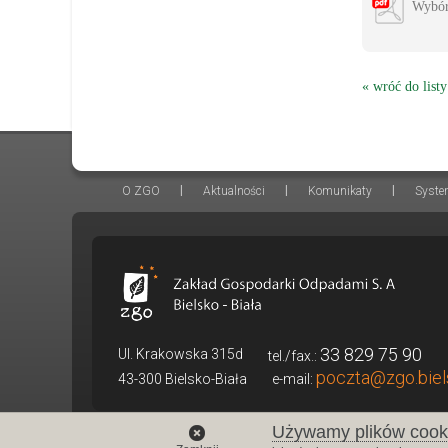
Wybór 
« wróć do listy
|
|
|
O ZGO
Aktualności
Komunikaty
Syste
33 829 75 90
Ul. Krakowska 315d
tel./fax.:
poczta@zgo.biel
43-300 Bielsko-Biała
e-mail:
Używamy plików cook
© 2013-2026 ZGO S.A. Bielsko-Biała