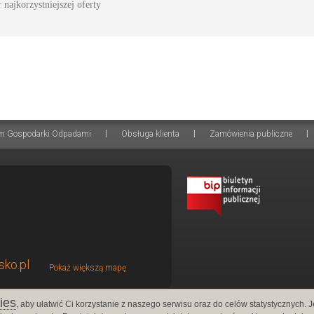
najkorzystniejszej oferty
|
|
|
m Gospodarki Odpadami
Obsługa klienta
Zamówienia publiczne
sko.pl
Pokaż większą mapę
ies
, aby ułatwić Ci korzystanie z naszego serwisu oraz do celów statystycznych. Je